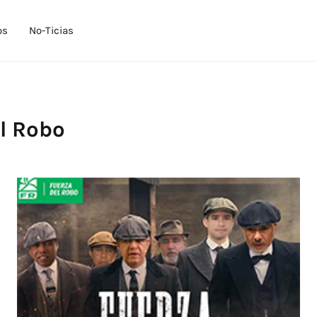
os
No-Ticias
l Robo