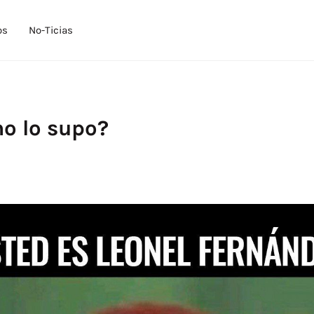
os
No-Ticias
o lo supo?